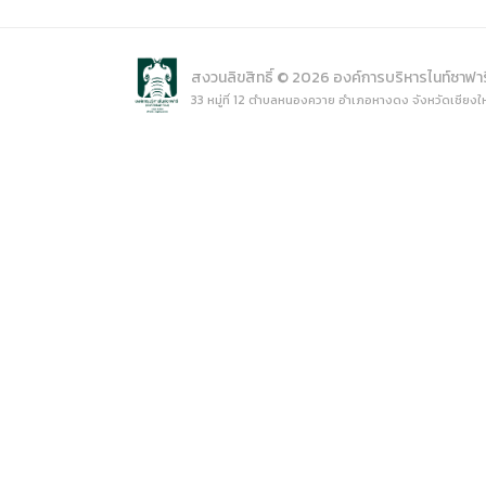
การเปิ
การนำข้
นโยบาย
สงวนลิขสิทธิ์ © 2026 องค์การบริหารไนท์ซาฟา
33 หมู่ที่ 12 ตำบลหนองควาย อำเภอหางดง จังหวัดเชียงใ