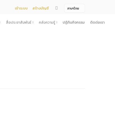
เข้าระบบ
สร้างบัญชี
สื่อประชาสัมพันธ์
คลังความรู้
ปฏิทินกิจกรรม
ติดต่อเรา
จ้าง
สื่อประชาสัมพันธ์
คลังความรู้
ผยแพร่แผน
สื่อโทรทัศน์/วีดีโอ
บทความ
ระกวดราคา
ข้อมูลข่าวสาร (Information) /เอกสารข่าว
หนังสือ
ตั้ง องค์การบริหารไนท์ซาฟารี (องค์การมหาชน) พ.ศ. 2568
โยง
าคากลาง
สื่อสิ่งพิมพ์
เกร็ดความรู้
ชื่อมโยง
ความคิดเห็น
้ชนะการเสนอราคา
วารสาร
เลิกการจัดหา
ภาพถ่าย
ี รอบ 6 เดือน
ิการจัดซื้อจัดจ้างประจำปี
ะ
อน