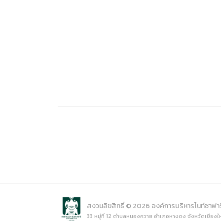
(ภาษาไทย
Data uti
(ภาษาไท
สงวนลิขสิทธิ์ © 2026 องค์การบริหารไนท์ซาฟา
33 หมู่ที่ 12 ตำบลหนองควาย อำเภอหางดง จังหวัดเชียงใ