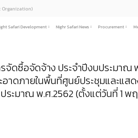
c Organization)
ight Safari Development
Nighr Safari News
Procurement
Me
s
Increasing tourism potential
Operation news
Procurement
About Us
 and Action Plan
Cultural Tourism
Press Release
Publish Plan
History
(ภาษาไทย) แผนยุทธศาสตร์และแผนปฏิบัติการ
จัดซื้อจัดจ้าง ประจำปีงบประมาณ พ.
tional structure
Link in the area
Corporate News
Tender Notice
บทบาทและอำนาจหน้าที่ตามพระราชกฤษฎีกาจัด
(ภาษาไทย) นโยบายการกํากับดูแลกิจการที่ดี
โครงสร้างและกรอบอัตรากำลัง
Linkage Action Plan
ance
Travel Network
Jobs News
Price Announc
อาดภายในพื้นที่ศูนย์ประชุมและแสด
Corporate philosophy
Economy, society, environment
Board of Directors
Annual Report
Link Operational Guidelines
Project
te Governance
(ภาษาไทย) กิจกรรมชุมชนในพื้นที่รอบข้าง
Webboard
Announcing bid 
Objective plan
(ภาษาไทย) คณะอนุกรรมการ
งบการเงิน
Testimonials
Actionable
มาณ พ.ศ.2562 (ตั้งแต่วันที่ 1 พฤ
) ข้อมูลสำคัญขององค์กร
(ภาษาไทย) ข้อตกลงความร่วมมือ (MOU)
Unsubscribe
Public Organization Act
Management Team
Performance Report
Good Corporate Governance Policy
อจัดจ้างหรือการจัดหาพัสดุประจำปี
Contract
(ภาษาไทย) คำแถลงทิศทาง
Agency
แผนการประเมินความเสี่ยงการทุจริต
(ภาษาไทย) ประมวลจริยธรรมองค์กร
on of organization
(ภาษาไทย) แผนปฏิบ
ผลการประเมินความเสี่ยงการทุจริต
(ภาษาไทย) ธรรมาภิบาล/จรรยาบรรณ
Public Organization Act
) ข้อมูลเผยแพร่ต่อสาธารณะ
The Law on Procurement.
(ภาษาไทย) แนวทางปฏิบัติการเปิดเผยข้อมูลต
) การบริหารและพัฒนาทรัพยากรบุคคล
Rules
(ภาษาไทย) รายงานผลการเผยแพร่ข้อมูลต่อส
Human resource management plan