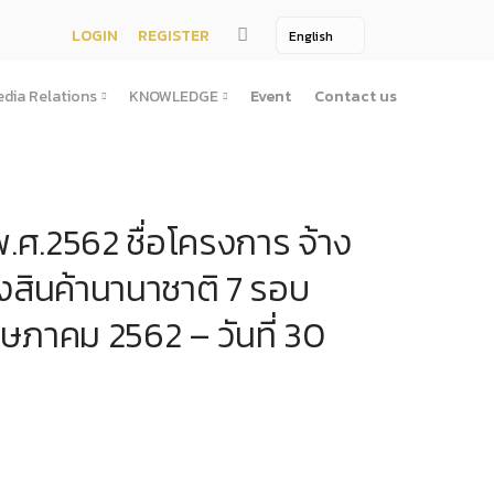
LOGIN
REGISTER
dia Relations
KNOWLEDGE
Event
Contact us
Media Relations
KNOWLEDGE
TV / Video Media
Treatise
ศ.2562 ชื่อโครงการ จ้าง
One Page
Book
ตั้งสํานักงานพัฒนาพิงคนคร (องค์การมหาชน)พ.ศ. ๒๕๕๖
ement
Printing Media
Bit of knowledge
งสินค้านานาชาติ 7 รอบ
winner
Journal
ษภาคม 2562 – วันที่ 30
Photo
ัติการจัดซื้อจัดจ้างประจำปี
่อสาธารณะ
าธารณะ