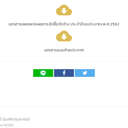
) การเปิดเผยข้อมูลสาธารณะขององค์กร พ.ศ. 2569
cloud_download
The rules
คู่มือหรือแนวทางการให้บริการสำหรับผู้รับบริก
(ภาษาไทย) รายงานผลการบริหารและพัฒนาทร
lization (Open Data)
(ภาษาไทย) ประกาศองค์การบริหารไนท์ซาฟารี
(ภาษาไทย) การเปิดโอกาสให้เกิดการมีส่วนร่วม
ย) นโยบายขององค์การ
(ภาษาไทย) หลักเกณฑ์การบริหารและพัฒนาทร
(ภาษาไทย) รายงานผลการสำรวจความพึงพอใจ
เอกสารเผยแพร่แผนการจัดซื้อจัดจ้าง ประจำปีงบประมาณ พ.ศ.2562
cloud_download
Internal Audit Office
เอกสารแนบท้ายประกาศ
รี (องค์การมหาชน)
หม่ 50230