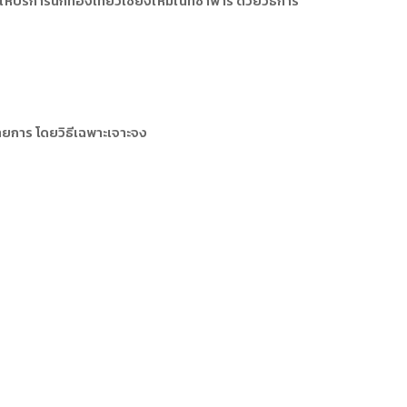
้บริการนักท่องเที่ยวเชียงใหม่ไนท์ซาฟารี ด้วยวิธีการ
ารหรือผู้มาติดต่อ
ัพยากรบุคคล
ัพยากรบุคคล
การให้บริการ
ยการ โดยวิธีเฉพาะเจาะจง