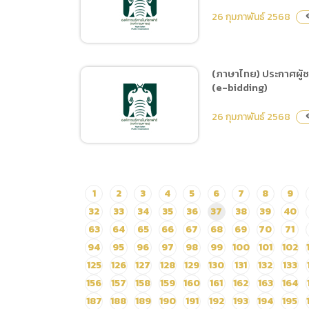
ราคาซื้ออาหารสัตว์ ประเภท
26 กุมภาพันธ์ 2568
visi
เนื้อสัตว์และผลผลิตจาก
สัตว์ ตั้งแต่วันที่ 1 เมษายน –
30 กันยายน 2568 ด้วยวิธี
(ภาษาไทย) ประกาศผู้ช
อิเล็กทรอนิกส์
(e-bidding)
(ภาษาไทย) ประกาศ ประกวด
ราคาซื้ออาหารสัตว์ 3
26 กุมภาพันธ์ 2568
visi
ประเภท ได้แก่ 1. กล้วยน้ำว้า
สุก-กล้วยน้ำว้าดิบ 2. ผัก
และผลไม้ 3. หญ้าสดและ
หญ้าแพงโกล่าแห้ง ตั้งแต่วัน
(ภาษาไทย) ประกาศผู้ชนะ
1
2
3
4
5
6
7
8
9
ที่ 1 เมษายน – 30 กันยายน
การเสนอราคา ประกวดราคา
32
33
34
35
36
37
38
39
40
2568 ด้วยวิธีประกวดราคา
ซื้อสัตว์ในโครงการจัดหา
63
64
65
66
67
68
69
70
71
อิเล็กทรอนิกส์
สัตว์เพิ่มเติม จำนวน 4 ชนิด
94
95
96
97
98
99
100
101
102
10 ตัว ด้วยวิธีประกวดราคา
125
126
127
128
129
130
131
132
133
อิเล็กทรอนิกส์ (e-bidding)
156
157
158
159
160
161
162
163
164
187
188
189
190
191
192
193
194
195