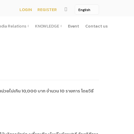
LOGIN
REGISTER
dia Relations
KNOWLEDGE
Event
Contact us
Media Relations
KNOWLEDGE
TV / Video Media
Treatise
One Page
Book
ตั้งสํานักงานพัฒนาพิงคนคร (องค์การมหาชน)พ.ศ. ๒๕๕๖
ement
Printing Media
Bit of knowledge
winner
Journal
Photo
หน่วยไม่เกิน 10,000 บาท จำนวน 10 รายการ โดยวิธี
ัติการจัดซื้อจัดจ้างประจำปี
่อสาธารณะ
าธารณะ