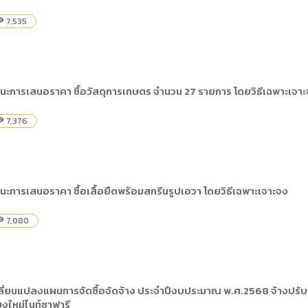
7,535
ility
นะการเสนอราคา ซื้อวัสดุการเกษตร จำนวน 27 รายการ โดยวิธีเฉพาะเจา
7,376
ility
นะการเสนอราคา ซื้อเสื้อยืดพร้อมสกรีนรูปเอวา โดยวิธีเฉพาะเจาะจง
7,080
ility
่ยนแปลงแผนการจัดซื้อจัดจ้าง ประจำปีงบประมาณ พ.ศ.2568 จ้างปรับปรุงพ
ยงใหม่ไนท์ซาฟารี