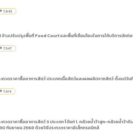
7,643
bility
้างปรับปรุงพื้นที่ Food Court และพื้นที่เชื่อมโยงในการให้บริการนักท่อ
7,547
bility
วดราคาซื้ออาหารสัตว์ ประเภทเนื้อสัตว์และผลผลิตจากสัตว์ ตั้งแต่วันที
7,614
bility
วดราคาซื้ออาหารสัตว์ 3 ประเภท ได้แก่ 1. กล้วยน้ำว้าสุก-กล้วยน้ำว้า
น – 30 กันยายน 2568 ด้วยวิธีประกวดราคาอิเล็กทรอนิกส์