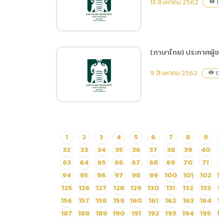
13 สิงหาคม 2562
1
visibility
การเสนอราคา ซื้อวัสดุงาน
อิเล็กทรอนิกส์ โดยวิธีเฉพาะ
เจาะจง
(ภาษาไทย) ประกาศผู้ชน
(ภาษาไทย) ประกาศผู้ชนะ
9 สิงหาคม 2562
1
visibility
การเสนอราคา จ้าง
ซ่อม,เปลี่ยนอะไหล่
รถJCBและรถบรรทุกน้ำ โดย
วิธีเฉพาะเจาะจง
(ภาษาไทย) ประกาศผู้ชนะ
1
2
3
4
5
6
7
8
9
การเสนอราคา ซื้อวัสดุ
32
33
34
35
36
37
38
39
40
อุปกรณ์เพื่อปรับปรุงแนวรั้ว
63
64
65
66
67
68
69
70
71
กั้นไม้สน โซนจากัวร์เทรล
94
95
96
97
98
99
100
101
102
จำนวน 2 รายการ โดยวิธี
125
126
127
128
129
130
131
132
133
เฉพาะเจาะจง
156
157
158
159
160
161
162
163
164
187
188
189
190
191
192
193
194
195