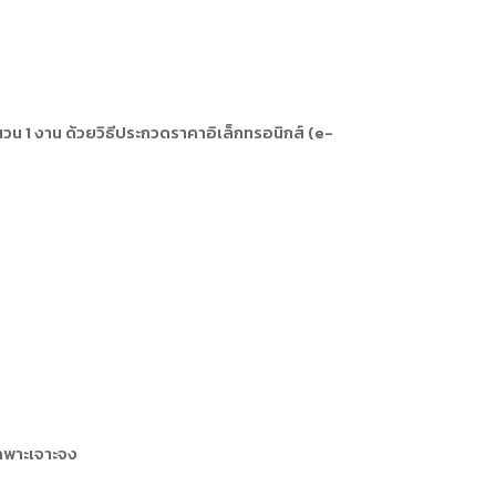
วน 1 งาน ด้วยวิธีประกวดราคาอิเล็กทรอนิกส์ (e-
ฉพาะเจาะจง