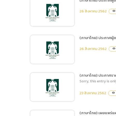
(ภาษาไทย) ประกาศผู้ช
(ภาษาไทย
(ภาษาไทย) จ้างที่ปรึกษา
Data uti
26 สิงหาคม 2562
visibility
ดำเนินการสำรวจความพึง
(ภาษาไท
พอใจของผู้รับบริการ
สำนักงานพัฒนาพิงคนคร
(องค์การมหาชน) ประจำ
(ภาษาไทย) ประกาศผู้
ปีงบประมาณ พ.ศ.2562
(ภาษาไทย) ประกาศผู้ชนะ
ด้วยวิธีประกาศเชิญชวน
26 สิงหาคม 2562
visibility
การเสนอราคา ซื้อวัสดุงาน
ทั่วไป
ไฟฟ้ากำลัง โดยวิธีเฉพาะ
เจาะจง
(ภาษาไทย) ประกาศราคาจ
Sorry, this entry is onl
(ภาษาไทย) ประกาศผู้ชนะ
การเสนอราคา จ้างย้ายสาย
23 สิงหาคม 2562
visibility
ไฟลงดิน โดยวิธีเฉพาะ
เจาะจง
(ภาษาไทย) เผยแพร่แผ