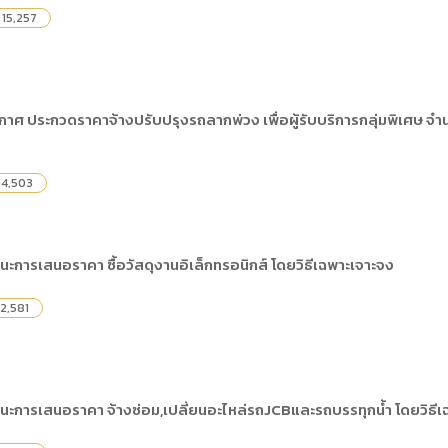
15,257
าศ ประกวดราคาจ้างปรับปรุงรถลากพ่วง เพื่อผู้รับบริการกลุ่มพิเศษ จำน
14,503
นะการเสนอราคา ซื้อวัสดุงานอิเล็กทรอนิกส์ โดยวิธีเฉพาะเจาะจง
2,581
นะการเสนอราคา จ้างซ่อม,เปลี่ยนอะไหล่รถJCBและรถบรรทุกน้ำ โดยวิธีเ