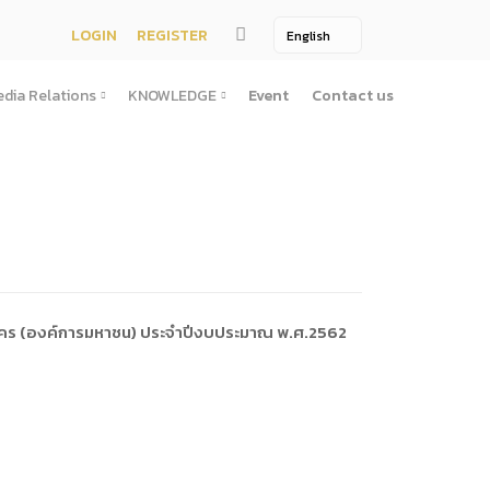
LOGIN
REGISTER
dia Relations
KNOWLEDGE
Event
Contact us
Media Relations
KNOWLEDGE
TV / Video Media
Treatise
One Page
Book
ตั้งสํานักงานพัฒนาพิงคนคร (องค์การมหาชน)พ.ศ. ๒๕๕๖
ement
Printing Media
Bit of knowledge
winner
Journal
Photo
คนคร (องค์การมหาชน) ประจำปีงบประมาณ พ.ศ.2562
ัติการจัดซื้อจัดจ้างประจำปี
่อสาธารณะ
าธารณะ