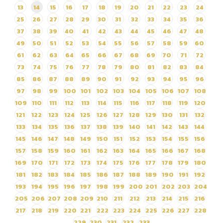
13
14
15
16
17
18
19
20
21
22
23
24
เดินหน้าส่วนแสดงโซนจากัวร์
เทรล ด้วยวิธีประกวดราคา
25
26
27
28
29
30
31
32
33
34
35
36
อิเล็กทรอนิกส์ (e-bidding)
37
38
39
40
41
42
43
44
45
46
47
48
49
50
51
52
53
54
55
56
57
58
59
60
61
62
63
64
65
66
67
68
69
70
71
72
73
74
75
76
77
78
79
80
81
82
83
84
85
86
87
88
89
90
91
92
93
94
95
96
97
98
99
100
101
102
103
104
105
106
107
108
109
110
111
112
113
114
115
116
117
118
119
120
121
122
123
124
125
126
127
128
129
130
131
132
133
134
135
136
137
138
139
140
141
142
143
144
145
146
147
148
149
150
151
152
153
154
155
156
157
158
159
160
161
162
163
164
165
166
167
168
169
170
171
172
173
174
175
176
177
178
179
180
181
182
183
184
185
186
187
188
189
190
191
192
193
194
195
196
197
198
199
200
201
202
203
204
205
206
207
208
209
210
211
212
213
214
215
216
217
218
219
220
221
222
223
224
225
226
227
228
229
230
231
232
233