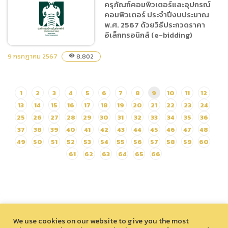
ครุภัณฑ์คอมพิวเตอร์และอุปกรณ์
ราคาจ้างก่อสร้างปรับปรุง
คอมพิวเตอร์ ประจำปีงบประมาณ
ประติมากรรมภายในเชียงใหม่
พ.ศ. 2567 ด้วยวิธีประกวดราคา
ไนท์ซาฟารี ด้วยวิธีประกวด
อิเล็กทรอนิกส์ (e-bidding)
ราคาอิเล็กทรอนิกส์ (e-
bidding)
9 กรกฎาคม 2567
8,802
visibility
(ภาษาไทย) ประกาศประกวด
1
2
3
4
5
6
7
8
9
10
11
12
ราคาซื้อครุภัณฑ์คอมพิวเตอร์
13
14
15
16
17
18
19
20
21
22
23
24
และอุปกรณ์คอมพิวเตอร์
ประจำปีงบประมาณ พ.ศ.
25
26
27
28
29
30
31
32
33
34
35
36
2567 ด้วยวิธีประกวดราคา
37
38
39
40
41
42
43
44
45
46
47
48
อิเล็กทรอนิกส์ (e-bidding)
49
50
51
52
53
54
55
56
57
58
59
60
61
62
63
64
65
66
We use cookies on our website to give you the most