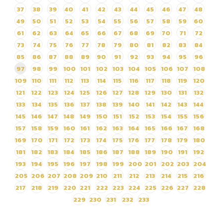
37
38
39
40
41
42
43
44
45
46
47
48
49
50
51
52
53
54
55
56
57
58
59
60
61
62
63
64
65
66
67
68
69
70
71
72
73
74
75
76
77
78
79
80
81
82
83
84
85
86
87
88
89
90
91
92
93
94
95
96
97
98
99
100
101
102
103
104
105
106
107
108
109
110
111
112
113
114
115
116
117
118
119
120
121
122
123
124
125
126
127
128
129
130
131
132
133
134
135
136
137
138
139
140
141
142
143
144
145
146
147
148
149
150
151
152
153
154
155
156
157
158
159
160
161
162
163
164
165
166
167
168
169
170
171
172
173
174
175
176
177
178
179
180
181
182
183
184
185
186
187
188
189
190
191
192
193
194
195
196
197
198
199
200
201
202
203
204
205
206
207
208
209
210
211
212
213
214
215
216
217
218
219
220
221
222
223
224
225
226
227
228
229
230
231
232
233