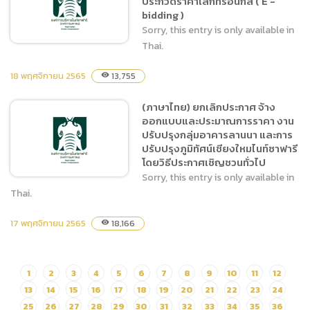
ประกวดราคาเล็กทรอนิกส์ ( E -
สัตว์ในโครงการจัดหาสัตว์
bidding )
เพิ่มเติม
Sorry, this entry is only available in
Thai.
18 พฤศจิกายน 2565
13,755
visibility
(ภาษาไทย) ประกวดราคาซื้อ
(ภาษาไทย) ยกเลิกประกาศ จ้าง
สัตว์ในโครงการจัดหาสัตว์
ออกแบบและประมาณการราคา งาน
เพิ่มเติม ด้วยวิธีประกวดราคา
ปรับปรุงกลุ่มอาคารลานนา และการ
เล็กทรอนิกส์ ( E -bidding )
ปรับปรุงภูมิทัศน์เชียงใหมไนท์ซาฟารี
โดยวิธีประกาศเชิญชวนทั่วไป
Sorry, this entry is only available in
Thai.
17 พฤศจิกายน 2565
18,166
visibility
(ภาษาไทย) ยกเลิกประกาศ
จ้างออกแบบและประมาณการ
ราคา งานปรับปรุงกลุ่มอาคาร
1
2
3
4
5
6
7
8
9
10
11
12
ลานนา และการปรับปรุงภูมิ
13
14
15
16
17
18
19
20
21
22
23
24
ทัศน์เชียงใหมไนท์ซาฟารี โดย
วิธีประกาศเชิญชวนทั่วไป
25
26
27
28
29
30
31
32
33
34
35
36