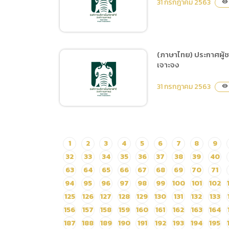
เดือน (1 ตุลาคม 2563 – 31
31 กรกฎาคม 2563
visibility
ฝึกและแสดง Tiger Show
มีนาคม 2564)
ประจำปี 2564 ระยะเวลา 12
เดือน (ตุลาคม 2563 ถึง
เดือนกันยายน 2564)
(ภาษาไทย) ประกาศผู้ชน
จำนวน 1 งาน ด้วยวิธี
เจาะจง
(ภาษาไทย) ประกาศผู้ชนะ
ประกวดราคาอิเล็กทรอนิกส์
การเสนอราคา ซื้อกล้อง
31 กรกฎาคม 2563
(e-bidding)
visibility
โทรทัศน์วงจรปิดชนิดตรวจ
วัดอุณหภูมิความร้อน โดย
วิธีเฉพาะเจาะจง
(ภาษาไทย) ประกาศผู้ชนะ
1
2
3
4
5
6
7
8
9
การเสนอราคา จ้างจัด
32
33
34
35
36
37
38
39
40
กิจกรรมการแสดงโชว์ของ
63
64
65
66
67
68
69
70
71
เชียงใหม่ไนท์ซาฟารี วันที่ 1
94
95
96
97
98
99
100
101
102
สิงหาคม ถึงวันที่ 30
125
126
127
128
129
130
131
132
133
กันยายน 2563 โดยวิธีเฉพาะ
156
157
158
159
160
161
162
163
164
เจาะจง
187
188
189
190
191
192
193
194
195