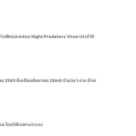
จ้างฝึกและแสดง Night Predators Show ประจำปี
ม 2563 ถึงเดือนกันยายน 2564) จำนวน 1 งาน ด้วย
อน โดยวิธีเฉพาะเจาะจง