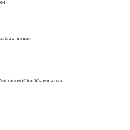
564
วิธีเฉพาะเจาะจง
ม่ไนท์ซาฟารี โดยวิธีเฉพาะเจาะจง