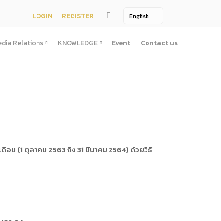
LOGIN
REGISTER
dia Relations
KNOWLEDGE
Event
Contact us
Media Relations
KNOWLEDGE
TV / Video Media
Treatise
One Page
Book
ตั้งสํานักงานพัฒนาพิงคนคร (องค์การมหาชน)พ.ศ. ๒๕๕๖
ement
Printing Media
Bit of knowledge
winner
Journal
Photo
น (1 ตุลาคม 2563 ถึง 31 มีนาคม 2564) ด้วยวิธี
ัติการจัดซื้อจัดจ้างประจำปี
่อสาธารณะ
าธารณะ