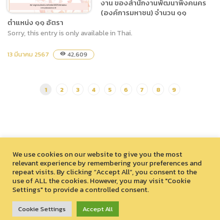
งาน ของสำนักงานพัฒนาพิงคนคร
สำนักงานพัฒนาพิงคนคร
(องค์การมหาชน) จำนวน ๑๑
(องค์การมหาชน) จำนวน ๑๑
ตำแหน่ง ๑๑ อัตรา
ตำแหน่ง ๑๑ อัตรา
Sorry, this entry is only available in Thai.
(ภาษาไทย) ประกาศสำนักงาน
13 มีนาคม 2567
42,609
visibility
พัฒนาพิงคนคร (องค์การ
มหาชน) เรื่อง การรับสมัคร
บุคคลเข้ารับการคัดเลือกเพื่อ
1
2
3
4
5
6
7
8
9
บรรจุแต่งตั้งเป็นผู้ปฏิบัติงาน
ของสำนักงานพัฒนาพิงคนคร
(องค์การมหาชน) จำนวน ๑๑
ตำแหน่ง ๑๑ อัตรา
We use cookies on our website to give you the most
relevant experience by remembering your preferences and
repeat visits. By clicking “Accept All”, you consent to the
use of ALL the cookies. However, you may visit "Cookie
Settings" to provide a controlled consent.
สงวนลิขสิทธิ์ © 2026 องค์การบริหารไนท์ซาฟารี (องค์การมหาชน)
33 หมู่ที่ 12 ตำบลหนองควาย อำเภอหางดง จังหวัดเชียงใหม่ 50230
Cookie Settings
Accept All