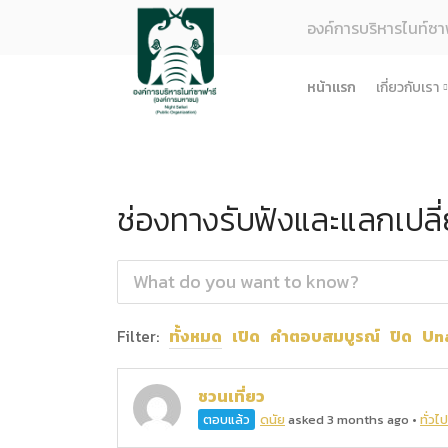
องค์การบริหารไนท์ซา
หน้าแรก
เกี่ยวกับเรา
รู้จักอง
ยุทธศา
ช่องทางรับฟังและแลกเปลี
โครงสร
ผลการด
ธรรมาภ
ข้อมูล
การจัดซ
Filter:
ทั้งหมด
เปิด
คำตอบสมบูรณ์
ปิด
Un
ข้อบังค
ข้อมูล
ชวนเที่ยว
ตอบแล้ว
ดนัย
asked 3 months ago
•
ทั่วไป
การบริ