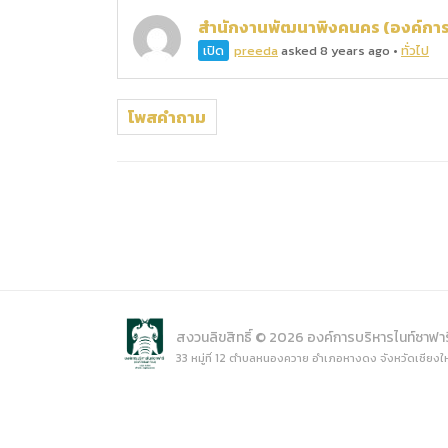
การเปิ
สำนักงานพัฒนาพิงคนคร (องค์การ
การนำข้
เปิด
preeda
asked 8 years ago
•
ทั่วไป
นโยบาย
โพสคำถาม
สงวนลิขสิทธิ์ © 2026 องค์การบริหารไนท์ซาฟา
33 หมู่ที่ 12 ตำบลหนองควาย อำเภอหางดง จังหวัดเชียงใ