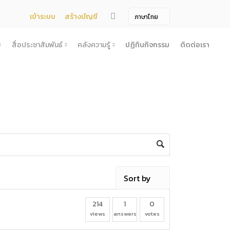
เข้าระบบ
สร้างบัญชี
สื่อประชาสัมพันธ์
คลังความรู้
ปฏิทินกิจกรรม
ติดต่อเรา
จ้าง
สื่อประชาสัมพันธ์
คลังความรู้
ผยแพร่แผน
สื่อโทรทัศน์/วีดีโอ
บทความ
ระกวดราคา
ข้อมูลข่าวสาร (Information) /เอกสารข่าว
หนังสือ
ตั้ง องค์การบริหารไนท์ซาฟารี (องค์การมหาชน) พ.ศ. 2568
โยง
าคากลาง
สื่อสิ่งพิมพ์
เกร็ดความรู้
ชื่อมโยง
ความคิดเห็น
้ชนะการเสนอราคา
วารสาร
เลิกการจัดหา
ภาพถ่าย
ี รอบ 6 เดือน
ิการจัดซื้อจัดจ้างประจำปี
214
1
0
ะ
views
answers
votes
อน