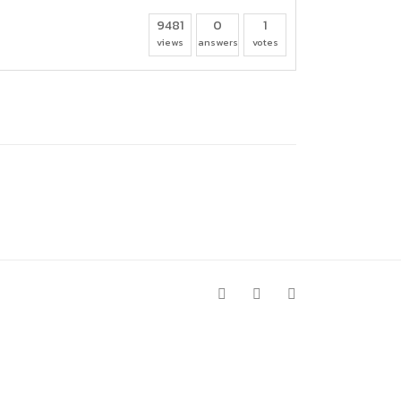
การหรือผู้มาติดต่อ
ุคคล
9481
0
1
views
answers
votes
คคล
ิการ