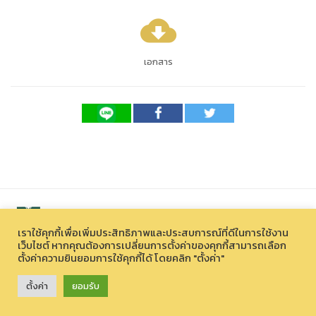
cloud_download
เอกสาร
เราใช้คุกกี้เพื่อเพิ่มประสิทธิภาพและประสบการณ์ที่ดีในการใช้งาน
เว็บไซต์ หากคุณต้องการเปลี่ยนการตั้งค่าของคุกกี้สามารถเลือก
ตั้งค่าความยินยอมการใช้คุกกี้ได้ โดยคลิก "ตั้งค่า"
สงวนลิขสิทธิ์ © 2026 องค์การบริหารไนท์ซาฟารี (องค์การมหาชน)
33 หมู่ที่ 12 ตำบลหนองควาย อำเภอหางดง จังหวัดเชียงใหม่ 50230
ตั้งค่า
ยอมรับ