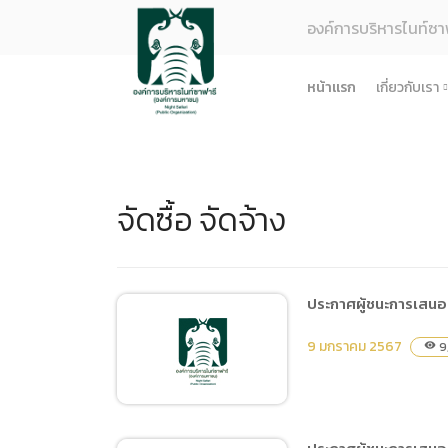
องค์การบริหารไนท์ซา
หน้าแรก
เกี่ยวกับเรา
รู้จักอง
ยุทธศา
จัดซื้อ จัดจ้าง
โครงสร
ผลการด
ธรรมาภ
ข้อมูล
ประกาศผู้ชนะการเสนอร
การจัดซ
9 มกราคม 2567
9
visibility
ข้อบังค
ข้อมูล
การบริ