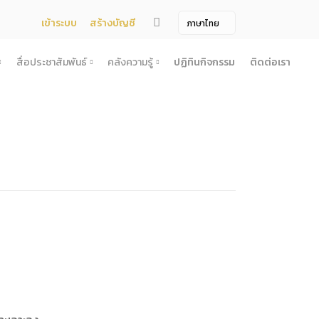
เข้าระบบ
สร้างบัญชี
สื่อประชาสัมพันธ์
คลังความรู้
ปฏิทินกิจกรรม
ติดต่อเรา
จ้าง
สื่อประชาสัมพันธ์
คลังความรู้
ผยแพร่แผน
สื่อโทรทัศน์/วีดีโอ
บทความ
ระกวดราคา
ข้อมูลข่าวสาร (Information) /เอกสารข่าว
หนังสือ
ตั้ง องค์การบริหารไนท์ซาฟารี (องค์การมหาชน) พ.ศ. 2568
โยง
าคากลาง
สื่อสิ่งพิมพ์
เกร็ดความรู้
ชื่อมโยง
ความคิดเห็น
้ชนะการเสนอราคา
วารสาร
เลิกการจัดหา
ภาพถ่าย
ี รอบ 6 เดือน
ิการจัดซื้อจัดจ้างประจำปี
ะ
อน