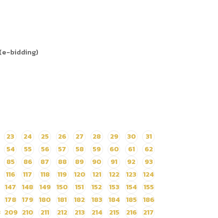
 (e-bidding)
23
24
25
26
27
28
29
30
31
54
55
56
57
58
59
60
61
62
85
86
87
88
89
90
91
92
93
116
117
118
119
120
121
122
123
124
147
148
149
150
151
152
153
154
155
178
179
180
181
182
183
184
185
186
8
209
210
211
212
213
214
215
216
217