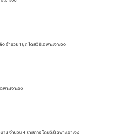
าะเจาะจง
การหรือผู้มาติดต่อ
ุคคล
คคล
ิการ
ง จำนวน 1 ชุด โดยวิธีเฉพาะเจาะจง
เฉพาะเจาะจง
ักงาน จำนวน 4 รายการ โดยวิธีเฉพาะเจาะจง