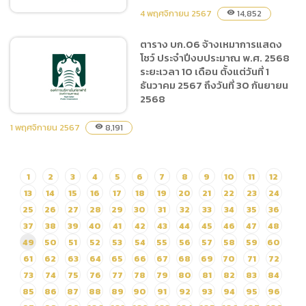
ที่ 1-2568) โดยวิธีเฉพาะ
4 พฤศจิกายน 2567
14,852
visibility
เจาะจง
ตาราง บก.06 จ้างเหมาการแสดง
โชว์ ประจำปีงบประมาณ พ.ศ. 2568
ประกาศ ยกเลิกประกาศผู้ได้
ระยะเวลา 10 เดือน ตั้งแต่วันที่ 1
รับการคัดเลือก ซื้อน้ำมันเชื้อ
ธันวาคม 2567 ถึงวันที่ 30 กันยายน
เพลิงชนิดดีเซลและชนิดแก๊ส
2568
โซฮอล์ 95 (ครั้งที่ 1/2568)
1 พฤศจิกายน 2567
8,191
visibility
ตาราง บก.06 จ้างเหมาการ
1
2
3
4
5
6
7
8
9
10
11
12
แสดงโชว์ ประจำปีงบประมาณ
13
14
15
16
17
18
19
20
21
22
23
24
พ.ศ. 2568 ระยะเวลา 10
เดือน ตั้งแต่วันที่ 1 ธันวาคม
25
26
27
28
29
30
31
32
33
34
35
36
2567 ถึงวันที่ 30 กันยายน
37
38
39
40
41
42
43
44
45
46
47
48
2568
49
50
51
52
53
54
55
56
57
58
59
60
61
62
63
64
65
66
67
68
69
70
71
72
73
74
75
76
77
78
79
80
81
82
83
84
85
86
87
88
89
90
91
92
93
94
95
96