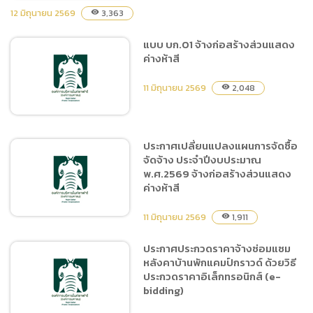
12 มิถุนายน 2569
3,363
visibility
แบบ บก.01 จ้างก่อสร้างส่วนแสดง
ประกาศผู้ชนะการเสนอราคา
ค่างห้าสี
จ้างบุคคลภายนอกเป็นผู้สอบ
บัญชี ขององค์การบริหารไนท์
11 มิถุนายน 2569
2,048
visibility
ซาฟารี (องค์การมหาชน)
สำหรับรอบปีบัญชี ๒๕๖๘ โดย
วิธีเฉพาะเจาะจง
ประกาศเปลี่ยนแปลงแผนการจัดซื้อ
จัดจ้าง ประจำปีงบประมาณ
แบบ บก.01 จ้างก่อสร้างส่วน
พ.ศ.2569 จ้างก่อสร้างส่วนแสดง
แสดงค่างห้าสี
ค่างห้าสี
11 มิถุนายน 2569
1,911
visibility
ประกาศประกวดราคาจ้างซ่อมแซม
หลังคาบ้านพักแคมป์กราวด์ ด้วยวิธี
ประกาศเปลี่ยนแปลงแผนการ
ประกวดราคาอิเล็กทรอนิกส์ (e-
จัดซื้อจัดจ้าง ประจำ
bidding)
ปีงบประมาณ พ.ศ.2569 จ้าง