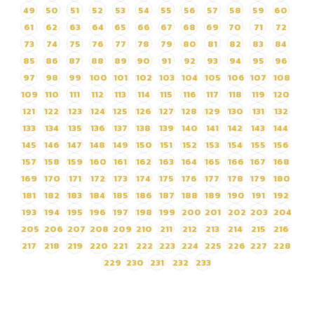
โดยวิธีเฉพาะเจาะจง
49
50
51
52
53
54
55
56
57
58
59
60
61
62
63
64
65
66
67
68
69
70
71
72
73
74
75
76
77
78
79
80
81
82
83
84
85
86
87
88
89
90
91
92
93
94
95
96
97
98
99
100
101
102
103
104
105
106
107
108
109
110
111
112
113
114
115
116
117
118
119
120
121
122
123
124
125
126
127
128
129
130
131
132
133
134
135
136
137
138
139
140
141
142
143
144
145
146
147
148
149
150
151
152
153
154
155
156
157
158
159
160
161
162
163
164
165
166
167
168
169
170
171
172
173
174
175
176
177
178
179
180
181
182
183
184
185
186
187
188
189
190
191
192
193
194
195
196
197
198
199
200
201
202
203
204
205
206
207
208
209
210
211
212
213
214
215
216
217
218
219
220
221
222
223
224
225
226
227
228
229
230
231
232
233