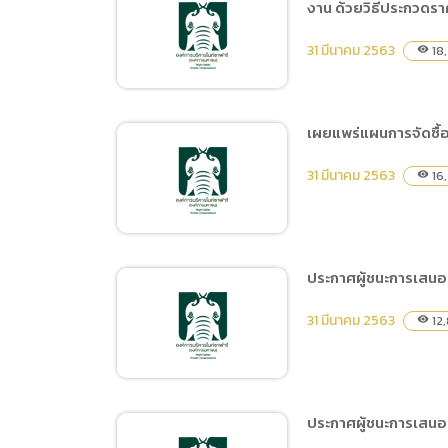
นา, อาคาร Food Court,
งาน ด้วยวิธีประกวดรา
ประกาศผู้ชนะการเสนอราคา
ห้องประชุมวารีกุญชร, อา
ซื้อครุภัณฑ์ไดโว่สูบโคลน ปั้ม
31 มีนาคม 2563
คารไนท์พรีเดเตอร์
18
visibility
หอยโข่ง 1 แรง และปั้มหอย
โข่ง 2 แรง จำนวน 3 รายการ
โดยวิธีเฉพาะเจาะจง
เผยแพร่แผนการจัดซื้อ
ยกเลิกประกาศ ประกวด
31 มีนาคม 2563
16
visibility
ราคาจ้างฝึกและแสดง
Tiger Show ประจำปี
พ.ศ.2563 ระยะเวลา 5 เดือน
(1 พฤษภาคม 2563 ถึง 30
ประกาศผู้ชนะการเสนอร
กันยายน 2563) จำนวน 1
เผยแพร่แผนการจัดซื้อจัด
งาน ด้วยวิธีประกวดราคา
31 มีนาคม 2563
12
visibility
จ้าง ประจำปีงบประมาณ
อิเล็กทรอนิกส์ (e-bidding)
พ.ศ.2563 ชื่อโครงการ จ้าง
ปรับปรุงระบบไฟฟ้าสถานี
ไฟฟ้าที่ 1
ประกาศผู้ชนะการเสนอ