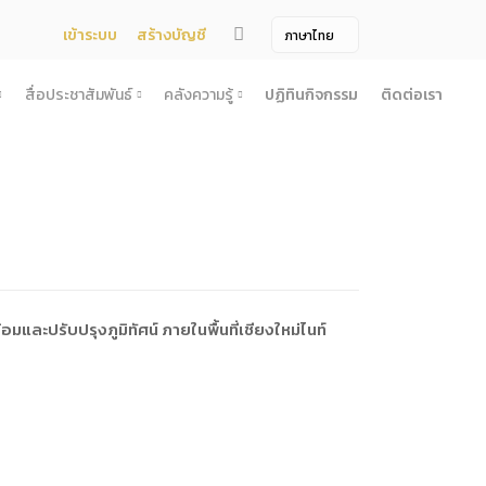
เข้าระบบ
สร้างบัญชี
สื่อประชาสัมพันธ์
คลังความรู้
ปฏิทินกิจกรรม
ติดต่อเรา
จ้าง
สื่อประชาสัมพันธ์
คลังความรู้
ผยแพร่แผน
สื่อโทรทัศน์/วีดีโอ
บทความ
ระกวดราคา
ข้อมูลข่าวสาร (Information) /เอกสารข่าว
หนังสือ
ตั้ง องค์การบริหารไนท์ซาฟารี (องค์การมหาชน) พ.ศ. 2568
โยง
าคากลาง
สื่อสิ่งพิมพ์
เกร็ดความรู้
ชื่อมโยง
ความคิดเห็น
้ชนะการเสนอราคา
วารสาร
เลิกการจัดหา
ภาพถ่าย
ละปรับปรุงภูมิทัศน์ ภายในพื้นที่เชียงใหม่ไนท์
ี รอบ 6 เดือน
ิการจัดซื้อจัดจ้างประจำปี
ะ
อน