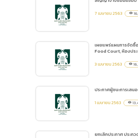
สัญญาจ้างซ่อมแซมบำ
การเปิ
สัญญาจ้างปรับปรุงภูมิทัศน์
การนำข้
7 เมษายน 2563
16
visibility
จุดประติมากรรมโถงทางเข้า
นโยบาย
อาคารลานนา โครงการ
จัดการสิ่งแวดล้อมและ
ปรับปรุงภูมิทัศน์ ภายในพื้นที่
เผยแพร่แผนการจัดซื้
เชียงใหม่ไนท์ซาฟารี
Food Court, ห้องประช
สัญญาจ้างซ่อมแซมบำรุง
รักษาระบบเติมอากาศ
3 เมษายน 2563
16
visibility
ประกาศผู้ชนะการเสนอรา
เผยแพร่แผนการจัดซื้อจัด
1 เมษายน 2563
13,
visibility
จ้าง ประจำปีงบประมาณ
พ.ศ.2563 ชื่อโครงการ งาน
ปรับปรุงห้องน้ำบริการนัก
ท่องเที่ยวบริเวณอาคารลาน
ยกเลิกประกาศ ประกวด