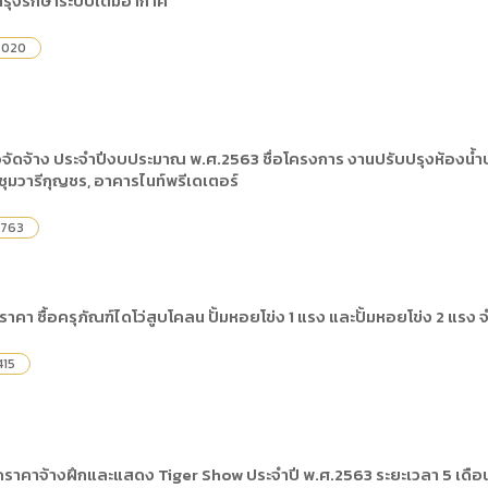
รุงรักษาระบบเติมอากาศ
ดเผยข้อมูลสาธารณะขององค์กร พ.ศ. 2569
ระเบียบสำนักงาน
คู่มือหรือแนวทางการให้บริการสำหรับผู้รับบริ
รายงานผลการบริหารและพัฒนาทรัพยากรบ
อมูลไปใช้ประโยชน์ (Open Data)
,020
ประกาศองค์การบริหารไนท์ซาฟารี
การเปิดโอกาสให้เกิดการมีส่วนร่วม
ขององค์การ
หลักเกณฑ์การบริหารและพัฒนาทรัพยากรบุ
รายงานผลการสำรวจความพึงพอใจการให้บร
สำนักตรวจสอบภายใน
อจัดจ้าง ประจำปีงบประมาณ พ.ศ.2563 ชื่อโครงการ งานปรับปรุงห้องน้ำ
ุมวารีกุญชร, อาคารไนท์พรีเดเตอร์
,763
คา ซื้อครุภัณฑ์ไดโว่สูบโคลน ปั้มหอยโข่ง 1 แรง และปั้มหอยโข่ง 2 แรง
415
ราคาจ้างฝึกและแสดง Tiger Show ประจำปี พ.ศ.2563 ระยะเวลา 5 เดือน