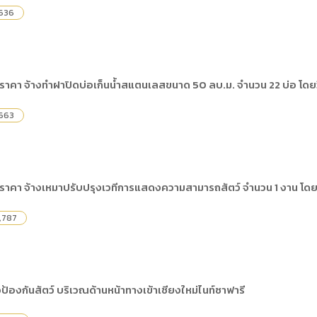
,636
ราคา จ้างทำฝาปิดบ่อเก็นน้ำสแตนเลสขนาด 50 ลบ.ม. จำนวน 22 บ่อ โดยว
,663
ราคา จ้างเหมาปรับปรุงเวทีการแสดงความสามารถสัตว์ จำนวน 1 งาน โดยว
,787
ป้องกันสัตว์ บริเวณด้านหน้าทางเข้าเชียงใหม่ไนท์ซาฟารี