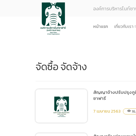
องค์การบริหารไนท์ซา
หน้าแรก
เกี่ยวกับเรา
รู้จักอง
ยุทธศา
จัดซื้อ จัดจ้าง
โครงสร
ผลการด
ธรรมาภ
ข้อมูล
สัญญาจ้างปรับปรุงภูม
ซาฟารี
การจัดซ
ข้อบังค
7 เมษายน 2563
16
visibility
ข้อมูล
การบริ