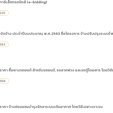
คาอิเล็กทรอนิกส์ (e-bidding)
,220
จัดจ้าง ประจำปีงบประมาณ พ.ศ.2563 ชื่อโครงการ จ้างปรับปรุงระบบไฟฟ้
,263
าคา ซื้อยางรถยนต์ สำหรับรถยนต์, รถลากพ่วง และรถตู้โดยสาร โดยวิธี
,868
ราคา จ้างซ่อมแซมบำรุงรักษาระบบเติมอากาศ โดยวิธีเฉพาะเจาะจง