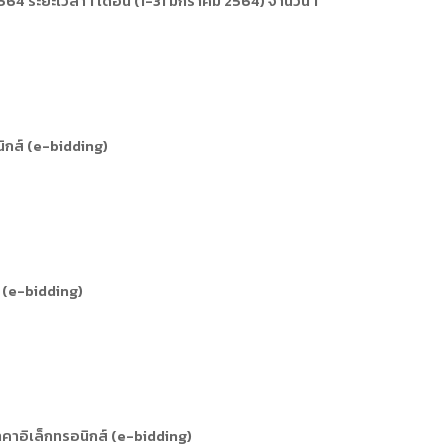
4 ระยะเวลา 1 เดือน (1-31 มกราคม 2564) จำนวน 1
การหรือผู้มาติดต่อ
ุคคล
คคล
ิการ
ิกส์ (e-bidding)
 (e-bidding)
าคาอิเล็กทรอนิกส์ (e-bidding)