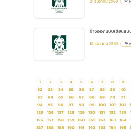
21 ธันวาคม 2563
1
visibility
ซื้อวัสดุอุปกรณ์ไฟฟ้าสำหรับ
ให้ความอบอุ่นสัตว์ โดยวิธี
เฉพาะเจาะจง
จ้างออกแบบเขียนแบบแ
ประกาศผู้ชนะการเสนอราคา
18 ธันวาคม 2563
1
visibility
จ้างเหมาดูแลบำรุงรักษา
ระบบกล้องโทรทัศน์วงจรปิด
โดยวิธีเฉพาะเจาะจง
จ้างออกแบบเขียนแบบและ
1
2
3
4
5
6
7
8
9
ประมาณการก่อสร้าง งานฝึก
32
33
34
35
36
37
38
39
40
และแสดงสัตว์ จำนวน 1 งาน
63
64
65
66
67
68
69
70
71
โดยวิธีประกาศเชิญชวน
94
95
96
97
98
99
100
101
102
ทั่วไป
125
126
127
128
129
130
131
132
133
156
157
158
159
160
161
162
163
164
187
188
189
190
191
192
193
194
195