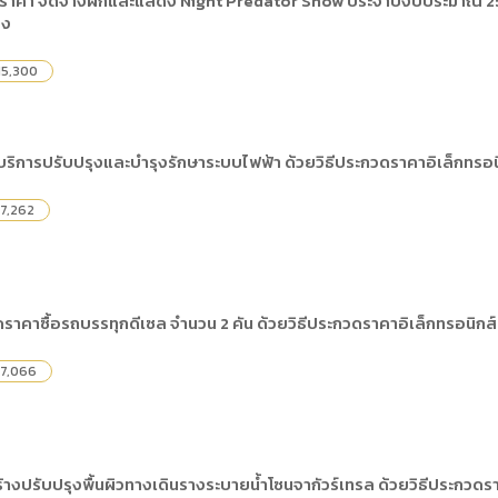
ราคา จัดจ้างฝึกและแสดง Night Predator Show ประจำปีงบประมาณ 256
ดเผยข้อมูลสาธารณะขององค์กร พ.ศ. 2569
จง
ระเบียบสำนักงาน
คู่มือหรือแนวทางการให้บริการสำหรับผู้รับบริ
รายงานผลการบริหารและพัฒนาทรัพยากรบ
อมูลไปใช้ประโยชน์ (Open Data)
ประกาศองค์การบริหารไนท์ซาฟารี
การเปิดโอกาสให้เกิดการมีส่วนร่วม
15,300
ขององค์การ
หลักเกณฑ์การบริหารและพัฒนาทรัพยากรบุ
รายงานผลการสำรวจความพึงพอใจการให้บร
สำนักตรวจสอบภายใน
ิการปรับปรุงและบำรุงรักษาระบบไฟฟ้า ด้วยวิธีประกวดราคาอิเล็กทรอน
7,262
าคาซื้อรถบรรทุกดีเซล จำนวน 2 คัน ด้วยวิธีประกวดราคาอิเล็กทรอนิกส์
7,066
างปรับปรุงพื้นผิวทางเดินรางระบายน้ำโซนจากัวร์เทรล ด้วยวิธีประกวดร