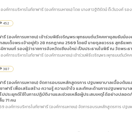
องค์การบริหารไนท์ซาฟารี (องค์การมหาชน) โดย นางสาวฐิติรัตน์ ต๊ะวันวงค์ รอง
452
bility
ารี (องค์การมหาชน) เข้าร่วมพิธีเจริญพระพุทธมนต์นวัคคหายุสมธัมม์มง
ด็จพระเจ้าอยู่หัว 28 กรกฎาคม 2569 โดยมี นายตุลยวรรธ สุทธิแพทย์ หัว
ะ ธมิกานนท์ รองผู้ว่าราชการจังหวัดเชียงใหม่ เป็นประธานในพิธี ณ วัดพระ
 องค์การบริหารไนท์ซาฟารี (องค์การมหาชน) เข้าร่วมพิธีเจริญพระพุทธมนต์นวัค
387
bility
ฟารี (องค์การมหาชน) จัดการอบรมหลักสูตรการ ปฐมพยาบาลเบื้องต้นแล
ซาฟารี เพื่อเสริมสร้าง ความรู้ ความเข้าใจ และทักษะด้านการปฐมพยาบาลเบื
ปประยุกต์ใช้ในการปฏิบัติงานและช่วยเหลือผู้ประสบเหตุได้อย่างปลอดภัยแ
สิ้น 71 คน
 2569 องค์การบริหารไนท์ซาฟารี (องค์การมหาชน) จัดการอบรมหลักสูตรการ ปฐมพยา