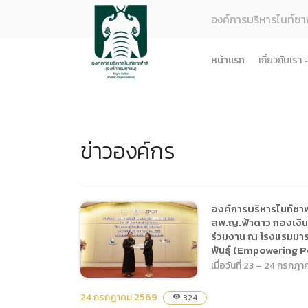
องค์การบริหารไนท์ซา
หน้าแรก
เกี่ยวกับเรา
รู้จักอง
ยุทธศา
ข่าวองค์กร
โครงสร
ผลการด
ธรรมาภ
ข้อมูล
องค์การบริหารไนท์ซาฟา
สพ.ญ.ฟ้าดาว กองเงิน ต
การจัดซ
ร่วมงาน ณ โรงแรมมารว
พันธุ์ (Empowering P
ข้อบังค
เมื่อวันที่ 23 – 24 กรก
ข้อมูล
การบริ
24 กรกฎาคม 2569
324
visibility