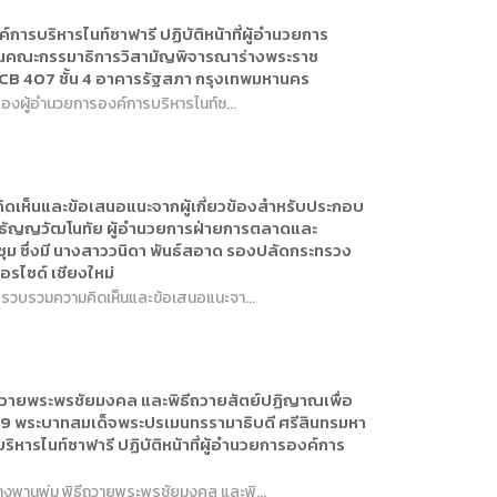
การหรือผู้มาติดต่อ
ุคคล
การบริหารไนท์ซาฟารี ปฏิบัติหน้าที่ผู้อำนวยการ
น ในคณะกรรมาธิการวิสามัญพิจารณาร่างพระราช
CB 407 ชั้น 4 อาคารรัฐสภา กรุงเทพมหานคร
คคล
ิการ
 รองผู้อำนวยการองค์การบริหารไนท์ซ...
คิดเห็นและข้อเสนอแนะจากผู้เกี่ยวข้องสำหรับประกอบ
มิ์ ธัญญวัฒโนทัย ผู้อำนวยการฝ่ายการตลาดและ
ระชุม ซึ่งมี นางสาววนิดา พันธ์สอาด รองปลัดกระทรวง
อรไซด์ เชียงใหม่
ื่อรวบรวมความคิดเห็นและข้อเสนอแนะจา...
ธีถวายพระพรชัยมงคล และพิธีถวายสัตย์ปฏิญาณเพื่อ
69 พระบาทสมเด็จพระปรเมนทรรามาธิบดี ศรีสินทรมหา
ริหารไนท์ซาฟารี ปฏิบัติหน้าที่ผู้อำนวยการองค์การ
างพานพุ่ม พิธีถวายพระพรชัยมงคล และพิ...