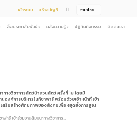
เข้าระบบ
สร้างบัญชี
สื่อประชาสัมพันธ์
คลังความรู้
ปฏิทินกิจกรรม
ติดต่อเรา
จ้าง
สื่อประชาสัมพันธ์
คลังความรู้
ผยแพร่แผน
สื่อโทรทัศน์/วีดีโอ
บทความ
ระกวดราคา
ข้อมูลข่าวสาร (Information) /เอกสารข่าว
หนังสือ
ตั้ง องค์การบริหารไนท์ซาฟารี (องค์การมหาชน) พ.ศ. 2568
โยง
าคากลาง
สื่อสิ่งพิมพ์
เกร็ดความรู้
ชื่อมโยง
ความคิดเห็น
้ชนะการเสนอราคา
วารสาร
เลิกการจัดหา
ภาพถ่าย
างวิชาการสัตว์ป่าสวนสัตว์ ครั้งที่ 18 โดยมี
ี รอบ 6 เดือน
องค์การบริหารไนท์ซาฟารี พร้อมด้วยเจ้าหน้าที่ เข้า
ารเสริมสร้างศักยภาพของสังคมเพื่อหยุดยั้งการสูญ
ิการจัดซื้อจัดจ้างประจำปี
าฟารี เข้าร่วมงานสัมมนาทางวิชาการ...
ะ
อน