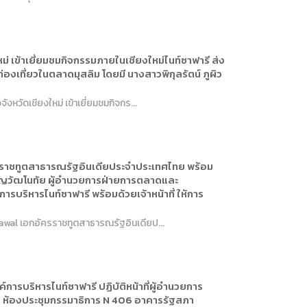
ม่ เข้าเยี่ยมชมกิจกรรมภายในเชียงใหม่ไนท์ซาฟารี ส่ง
เที่ยวในตลาดมุสลิม โดยมี นางสาวพิกุลรัตน์ ภูผิว
หวัดเชียงใหม่ เข้าเยี่ยมชมกิจกร...
ครราชทูตสาธารณรัฐอินเดียประจำประเทศไทย พร้อม
ธัญญวัฒโนทัย ผู้อำนวยการฝ่ายการตลาดและ
รบริหารไนท์ซาฟารี พร้อมด้วยเจ้าหน้าที่ ให้การ
rawal เอกอัครราชทูตสาธารณรัฐอินเดียป...
การบริหารไนท์ซาฟารี ปฏิบัติหน้าที่ผู้อำนวยการ
 3 ณ ห้องประชุมกรรมาธิการ N 406 อาคารรัฐสภา