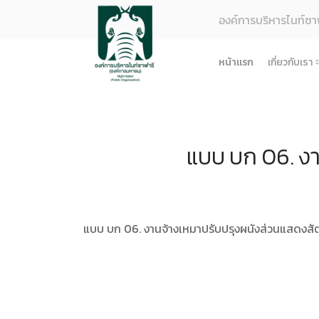
องค์การบริหารไนท์ซา
หน้าแรก
เกี่ยวกับเรา
รู้จักอง
ยุทธศา
แบบ บก 06. งา
โครงสร
ผลการด
ธรรมาภ
ข้อมูล
แบบ บก 06. งานจ้างเหมาปรับปรุงผนังส่วนแสดงสัต
การจัดซ
ข้อบังค
ข้อมูล
การบริ