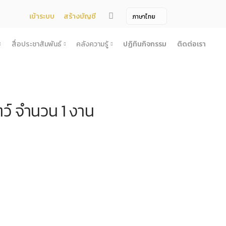
เข้าระบบ
สร้างบัญชี
สื่อประชาสัมพันธ์
คลังความรู้
ปฏิทินกิจกรรม
ติดต่อเรา
จ้าง
สื่อประชาสัมพันธ์
คลังความรู้
ผยแพร่แผน
สื่อโทรทัศน์/วีดีโอ
บทความ
ว์ จำนวน 1 งาน
ระกวดราคา
ข้อมูลข่าวสาร (Information) /เอกสารข่าว
หนังสือ
ตั้ง องค์การบริหารไนท์ซาฟารี (องค์การมหาชน) พ.ศ. 2568
โยง
าคากลาง
สื่อสิ่งพิมพ์
เกร็ดความรู้
ชื่อมโยง
ความคิดเห็น
้ชนะการเสนอราคา
วารสาร
เลิกการจัดหา
ภาพถ่าย
ี รอบ 6 เดือน
ิการจัดซื้อจัดจ้างประจำปี
ะ
อน