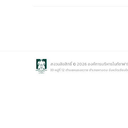
การเปิ
การนำข้
นโยบาย
สงวนลิขสิทธิ์ © 2026 องค์การบริหารไนท์ซาฟา
33 หมู่ที่ 12 ตำบลหนองควาย อำเภอหางดง จังหวัดเชียงใ