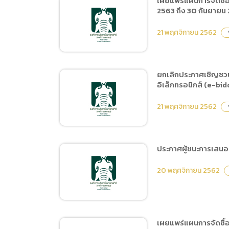
เผยแพร่แผนการจัดซื้อจ
การเปิ
2563 ถึง 30 กันยายน
ประกาศผู้ชนะการเสนอราคา
การนำข้
จ้างติดตั้งกล้องหน้าและหลัง
21 พฤศจิกายน 2562
v
นโยบาย
รถพ่วงบริการนักท่องเที่ยว
จำนวน 24 คัน โดยวิธีเฉพาะ
เจาะจง
ยกเลิกประกาศเชิญชวน
อิเล็กทรอนิกส์ (e-bid
เผยแพร่แผนการจัดซื้อจัด
จ้าง ประจำปีงบประมาณ
21 พฤศจิกายน 2562
v
พ.ศ.2563 ชื่อโครงการ ซื้อ
อาหารสัตว์ ประเภทเนื้อสัตว์
และผลผลิตจากสัตว์ ตั้งแต่
ประกาศผู้ชนะการเสนอร
วันที่ 1 มีนาคม 2563 ถึง 30
ยกเลิกประกาศเชิญชวน
กันยายน 2563
20 พฤศจิกายน 2562
ประกวดราคาจ้างฝึกและ
แสดง Night Predators
Show ประจำปี 2563 ระยะ
เวลา 9 เดือน จำนวน 1 งาน
เผยแพร่แผนการจัดซื้