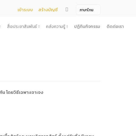
เข้าระบบ
สร้างบัญชี
สื่อประชาสัมพันธ์
คลังความรู้
ปฏิทินกิจกรรม
ติดต่อเรา
จ้าง
สื่อประชาสัมพันธ์
คลังความรู้
ผยแพร่แผน
สื่อโทรทัศน์/วีดีโอ
บทความ
ระกวดราคา
ข้อมูลข่าวสาร (Information) /เอกสารข่าว
หนังสือ
ตั้ง องค์การบริหารไนท์ซาฟารี (องค์การมหาชน) พ.ศ. 2568
โยง
าคากลาง
สื่อสิ่งพิมพ์
เกร็ดความรู้
ชื่อมโยง
ความคิดเห็น
้ชนะการเสนอราคา
วารสาร
เลิกการจัดหา
ภาพถ่าย
คัน โดยวิธีเฉพาะเจาะจง
ี รอบ 6 เดือน
ิการจัดซื้อจัดจ้างประจำปี
ะ
อน