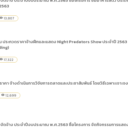
ัดจ้าง ประจำปีงบประมาณ พ.ศ.2563 ชื่อโครงการ ซื้ออาหารสัตว์ ประเภทเนื
ดเผยข้อมูลสาธารณะขององค์กร พ.ศ. 2569
 2563
ระเบียบสำนักงาน
คู่มือหรือแนวทางการให้บริการสำหรับผู้รับบริ
รายงานผลการบริหารและพัฒนาทรัพยากรบ
อมูลไปใช้ประโยชน์ (Open Data)
ประกาศองค์การบริหารไนท์ซาฟารี
การเปิดโอกาสให้เกิดการมีส่วนร่วม
13,807
isibility
ขององค์การ
หลักเกณฑ์การบริหารและพัฒนาทรัพยากรบุ
รายงานผลการสำรวจความพึงพอใจการให้บร
สำนักตรวจสอบภายใน
 ประกวดราคาจ้างฝึกและแสดง Night Predators Show ประจำปี 2563 ระ
ding)
17,322
isibility
าคา จ้างดำเนินการวิจัยการตลาดและประชาสัมพันธ์ โดยวิธีเฉพาะเจาะจง
12,699
visibility
อจัดจ้าง ประจำปีงบประมาณ พ.ศ.2563 ชื่อโครงการ จัดกิจกรรมการแสดงโ