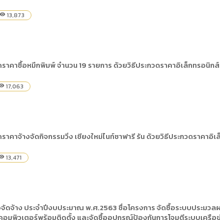
13,873
visibility
าคาซื้อหมึกพิมพ์ จำนวน 19 รายการ ด้วยวิธีประกวดราคาอิเล็กทรอนิกส์
17,063
sibility
าคาจ้างจัดกิจกรรมวิ่ง เชียงใหม่ไนท์ซาฟารี รัน ด้วยวิธีประกวดราคาอิเ
13,471
sibility
อจัดจ้าง ประจำปีงบประมาณ พ.ศ.2563 ชื่อโครงการ จัดซื้อระบบประมวล
อมพิวเตอร์พร้อมติดตั้ง และจัดซื้ออุปกรณ์ป้องกันการโจมตีระบบเครือข่า