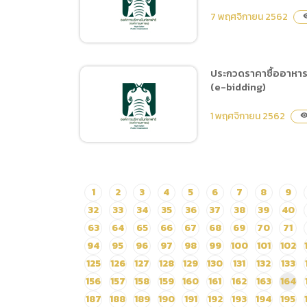
ซื้อน้ำมันเชื้อเพลิงชนิดดีเซล
7 พฤศจิกายน 2562
visib
และชนิดแก๊สโซฮอล์ 95 โดย
วิธีเฉพาะเจาะจง
ประกวดราคาซื้ออาหารส
(e-bidding)
เผยแพร่แผนการจัดซื้อจัด
จ้าง ประจำปีงบประมาณ
1 พฤศจิกายน 2562
visibili
พ.ศ.2563 ชื่อโครงการ
อาหารสัตว์ ประเภทเนื้อสัตว์
และผลผลิตจากสัตว์ ตั้งแต่
วันที่ 1 ธันวาคม 2562 ถึง 29
ประกวดราคาซื้ออาหารสัตว์
1
2
3
4
5
6
7
8
9
กุมภาพันธ์ 2563 2562
ประเภทอาหารสำเร็จรูปและ
32
33
34
35
36
37
38
39
40
วัตถุดิบอาหารสัตว์ ตั้งแต่
63
64
65
66
67
68
69
70
71
เดือนมกราคม ถึงกันยายน
94
95
96
97
98
99
100
101
102
2563 ด้วยวิธีประกวดราคา
125
126
127
128
129
130
131
132
133
อิเล็กทรอนิกส์ (e-bidding)
156
157
158
159
160
161
162
163
164
187
188
189
190
191
192
193
194
195